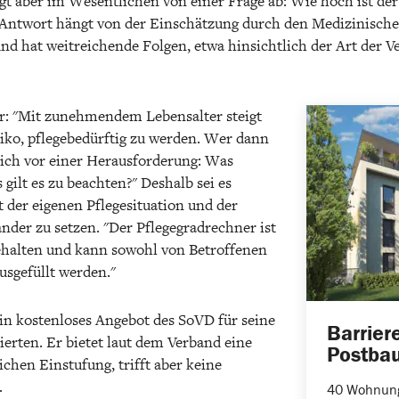
gt aber im Wesentlichen von einer Frage ab: Wie hoch ist de
 Antwort hängt von der Einschätzung durch den Medizinische
 hat weitreichende Folgen, etwa hinsichtlich der Art der V
r: "Mit zunehmendem Lebensalter steigt
iko, pflegebedürftig zu werden. Wer dann
zlich vor einer Herausforderung: Was
 gilt es zu beachten?" Deshalb sei es
it der eigenen Pflegesituation und der
nder zu setzen. "Der Pflegegradrechner ist
ehalten und kann sowohl von Betroffenen
usgefüllt werden."
ein kostenloses Angebot des SoVD für seine
Barrier
sierten. Er bietet laut dem Verband eine
Postba
chen Einstufung, trifft aber keine
.
40 Wohnun