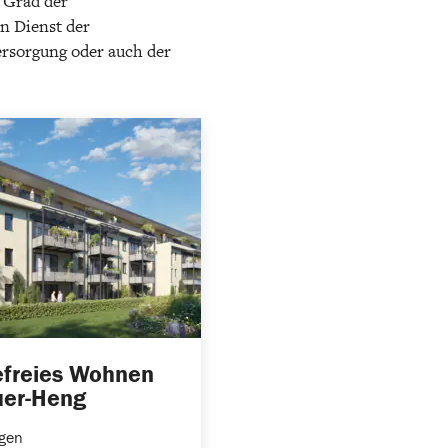
r Grad der
n Dienst der
ersorgung oder auch der
efreies Wohnen
uer-Heng
gen