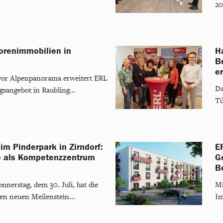
20
iorenimmobilien in
H
B
er
vor Alpenpanorama erweitert ERL
Da
sangebot in Raubling...
Tü
im Pinderpark in Zirndorf:
E
e als Kompetenzzentrum
G
B
nerstag, dem 30. Juli, hat die
Mi
n neuen Meilenstein...
Im