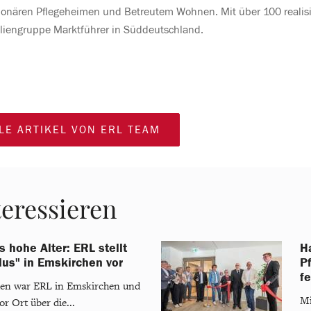
tionären Pflegeheimen und Betreutem Wohnen. Mit über 100 realisi
liengruppe Marktführer in Süddeutschland.
LE ARTIKEL VON ERL TEAM
teressieren
s hohe Alter: ERL stellt
Ha
us" in Emskirchen vor
P
fe
en war ERL in Emskirchen und
Mi
r Ort über die...