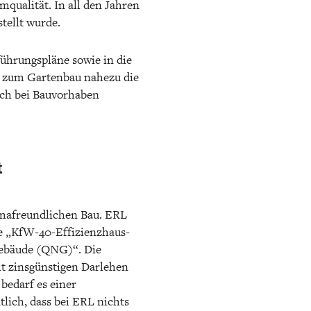
qualität. In all den Jahren
tellt wurde.
sführungspläne sowie in die
s zum Gartenbau nahezu die
ich bei Bauvorhaben
t
imafreundlichen Bau. ERL
se „KfW-40-Effizienzhaus-
Gebäude (QNG)“. Die
it zinsgünstigen Darlehen
bedarf es einer
tlich, dass bei ERL nichts