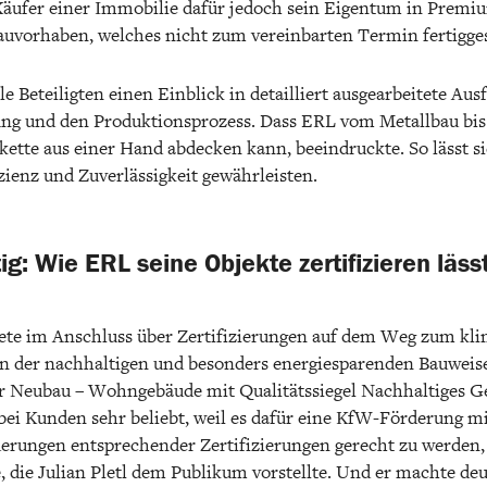
Käufer einer Immobilie dafür jedoch sein Eigentum in Premium
auvorhaben, welches nicht zum vereinbarten Termin fertigges
le Beteiligten einen Einblick in detailliert ausgearbeitete Au
ng und den Produktionsprozess. Dass ERL vom Metallbau bi
tte aus einer Hand abdecken kann, beeindruckte. So lässt s
zienz und Zuverlässigkeit gewährleisten.
ig: Wie ERL seine Objekte zertifizieren läss
htete im Anschluss über Zertifizierungen auf dem Weg zum kl
e in der nachhaltigen und besonders energiesparenden Bauwei
r Neubau – Wohngebäude mit Qualitätssiegel Nachhaltiges 
d bei Kunden sehr beliebt, weil es dafür eine KfW-Förderung m
rungen entsprechender Zertifizierungen gerecht zu werden, 
, die Julian Pletl dem Publikum vorstellte. Und er machte deu