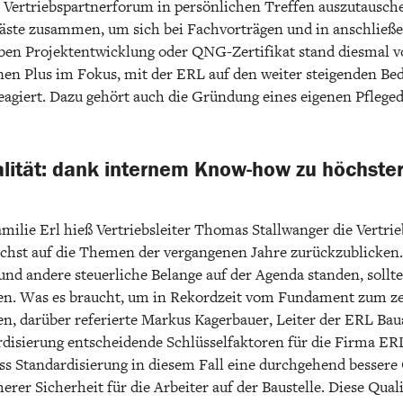
 Vertriebspartnerforum in persönlichen Treffen auszutausc
Gäste zusammen, um sich bei Fachvorträgen und in anschlie
ben Projektentwicklung oder QNG-Zertifikat stand diesmal v
 Plus im Fokus, mit der ERL auf den weiter steigenden Bed
giert. Dazu gehört auch die Gründung eines eigenen Pfleged
ität: dank internem Know-how zu höchster
lie Erl hieß Vertriebsleiter Thomas Stallwanger die Vertri
ächst auf die Themen der vergangenen Jahre zurückzublicken
 andere steuerliche Belange auf der Agenda standen, sollte
en. Was es braucht, um in Rekordzeit vom Fundament zum zer
n, darüber referierte Markus Kagerbauer, Leiter der ERL Bau
disierung entscheidende Schlüsselfaktoren für die Firma ERL.
ss Standardisierung in diesem Fall eine durchgehend bessere 
erer Sicherheit für die Arbeiter auf der Baustelle. Diese Quali