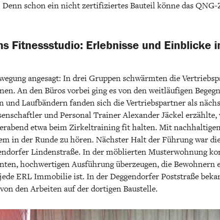
 Denn schon ein nicht zertifiziertes Bauteil könne das QNG-Z
ins Fitnessstudio: Erlebnisse und Einblick
egung angesagt: In drei Gruppen schwärmten die Vertriebspa
en. An den Büros vorbei ging es von den weitläufigen Bege
 und Laufbändern fanden sich die Vertriebspartner als näch
senschaftler und Personal Trainer Alexander Jäckel erzählte, 
rabend etwa beim Zirkeltraining fit halten. Mit nachhaltigem
em in der Runde zu hören. Nächster Halt der Führung war di
endorfer Lindenstraße. In der möblierten Musterwohnung kon
hnten, hochwertigen Ausführung überzeugen, die Bewohnern e
 jede ERL Immobilie ist. In der Deggendorfer Poststraße beka
von den Arbeiten auf der dortigen Baustelle.