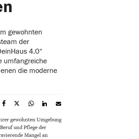
en
rem gewohnten
steam der
DeinHaus 4.0“
ne umfangreiche
 denen die moderne
n ihrer gewohnten Umgebung
 Beruf und Pflege der
ravierende Mangel an