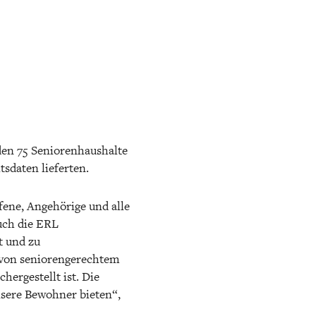
den 75 Seniorenhaushalte
sdaten lieferten.
ene, Angehörige und alle
uch die ERL
t und zu
g von seniorengerechtem
ergestellt ist. Die
nsere Bewohner bieten“,