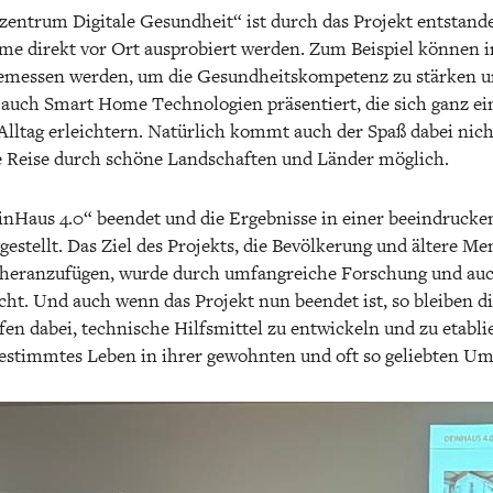
szentrum Digitale Gesundheit“ ist durch das Projekt entstande
eme direkt vor Ort ausprobiert werden. Zum Beispiel können
gemessen werden, um die Gesundheitskompetenz zu stärken 
auch Smart Home Technologien präsentiert, die sich ganz 
Alltag erleichtern. Natürlich kommt auch der Spaß dabei nicht
lle Reise durch schöne Landschaften und Länder möglich.
inHaus 4.0“ beendet und die Ergebnisse in einer beeindruck
estellt. Das Ziel des Projekts, die Bevölkerung und ältere Me
 heranzufügen, wurde durch umfangreiche Forschung und auch
cht. Und auch wenn das Projekt nun beendet ist, so bleiben 
fen dabei, technische Hilfsmittel zu entwickeln und zu etabl
tbestimmtes Leben in ihrer gewohnten und oft so geliebten 