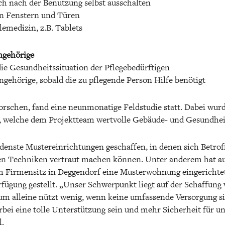
ich nach der Benutzung selbst ausschalten
nen Fenstern und Türen
lemedizin, z.B. Tablets
ngehörige
die Gesundheitssituation der Pflegebedürftigen
gehörige, sobald die zu pflegende Person Hilfe benötigt
rschen, fand eine neunmonatige Feldstudie statt. Dabei wur
t, welche dem Projektteam wertvolle Gebäude- und Gesundheit
nste Mustereinrichtungen geschaffen, in denen sich Betroff
uen Techniken vertraut machen können. Unter anderem hat a
 Firmensitz in Deggendorf eine Musterwohnung eingerichte
ügung gestellt. „Unser Schwerpunkt liegt auf der Schaffun
lleine nützt wenig, wenn keine umfassende Versorgung sich
ei eine tolle Unterstützung sein und mehr Sicherheit für u
l.