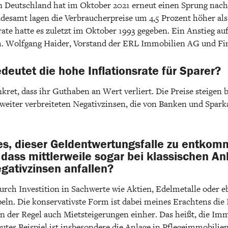
 in Deutschland hat im Oktober 2021 erneut einen Sprung nac
desamt lagen die Verbraucherpreise um 4,5 Prozent höher als
ate hatte es zuletzt im Oktober 1993 gegeben. Ein Anstieg auf
h. Wolfgang Haider, Vorstand der ERL Immobilien AG und Fin
deutet die hohe Inflationsrate für Sparer?
kret, dass ihr Guthaben an Wert verliert. Die Preise steigen b
weiter verbreiteten Negativzinsen, die von Banken und Spar
es, dieser Geldentwertungsfalle zu entko
 dass mittlerweile sogar bei klassischen A
ativzinsen anfallen?
rch Investition in Sachwerte wie Aktien, Edelmetalle oder 
ln. Die konservativste Form ist dabei meines Erachtens die 
 der Regel auch Mietsteigerungen einher. Das heißt, die Immo
gutes Beispiel ist insbesondere die Anlage in Pflegeimmobilien,