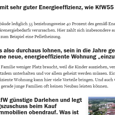
it sehr guter Energieeffizienz, wie KfW5
ebäude lediglich 55 beziehungsweise 40 Prozent des gemäß E
energiebedarfs verursachen. Hier zahlt sich insbesondere a
zum Beispiel eine Pelletheizung.
 also durchaus lohnen, sein in die Jahre
ne neue, energieeffiziente Wohnung „einz
Familie weniger Platz braucht, weil die Kinder ausziehen, ve
otzdem unterhalten und vor allem geheizt werden müssen. Ei
fiziente Wohnung kann hier viele Vorteile bringen. Und auc
ch gerade junge Familien oft keinen Neubau leisten können.
fW günstige Darlehen und legt
gszuschuss beim Kauf
Immobilien obendrauf. Was ist