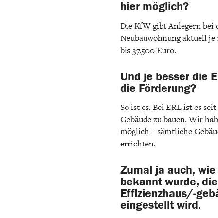
hier möglich?
Die KfW gibt Anlegern bei d
Neubauwohnung aktuell je 
bis 37.500 Euro.
Und je besser die E
die Förderung?
So ist es. Bei ERL ist es se
Gebäude zu bauen. Wir habe
möglich – sämtliche Gebäud
errichten.
Zumal ja auch, wi
bekannt wurde, die
Effizienzhaus/-ge
eingestellt wird.