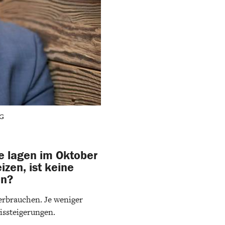
AG
ie lagen im Oktober
izen, ist keine
on?
verbrauchen. Je weniger
issteigerungen.