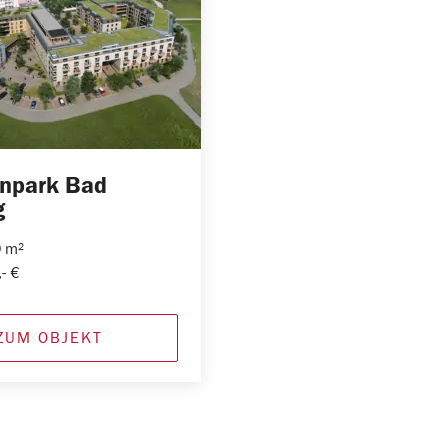
enpark Bad
g
0 m²
- €
ZUM OBJEKT