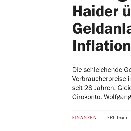
Haider ü
Geldanla
Inflatio
Die schleichende Ge
Verbraucherpreise i
seit 28 Jahren. Gle
Girokonto. Wolfgang
FINANZEN
ERL Team