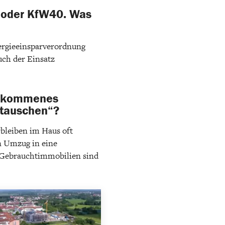
5 oder KfW40. Was
nergieeinsparverordnung
uch der Einsatz
 gekommenes
utauschen“?
rbleiben im Haus oft
n Umzug in eine
h Gebrauchtimmobilien sind