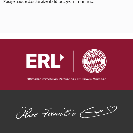
Postgebäude das Straßenbild prägte, nimmt in...