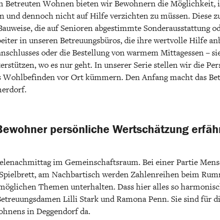
Betreuten Wohnen bieten wir Bewohnern die Möglichkeit, i
en und dennoch nicht auf Hilfe verzichten zu müssen. Diese z
e Bauweise, die auf Senioren abgestimmte Sonderausstattung o
beiter in unseren Betreuungsbüros, die ihre wertvolle Hilfe an
nschlusses oder die Bestellung von warmem Mittagessen – si
rstützen, wo es nur geht. In unserer Serie stellen wir die Per
as Wohlbefinden vor Ort kümmern. Den Anfang macht das B
herdorf.
Bewohner persönliche Wertschätzung erfäh
Spielenachmittag im Gemeinschaftsraum. Bei einer Partie Mens
s Spielbrett, am Nachbartisch werden Zahlenreihen beim R
 möglichen Themen unterhalten. Dass hier alles so harmonisc
 Betreuungsdamen Lilli Stark und Ramona Penn. Sie sind für d
ohnens in Deggendorf da.