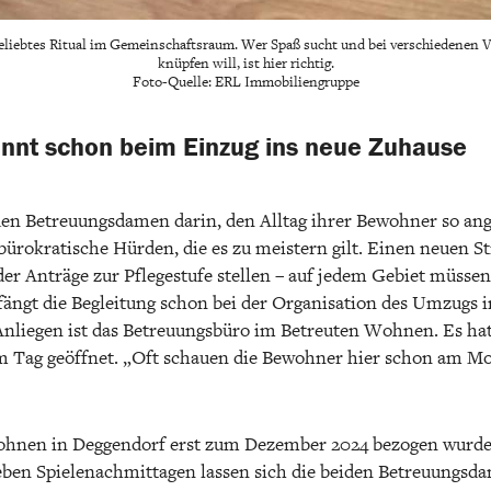
beliebtes Ritual im Gemeinschaftsraum. Wer Spaß sucht und bei verschiedenen
knüpfen will, ist hier richtig.
Foto-Quelle: ERL Immobiliengruppe
innt schon beim Einzug ins neue Zuhause
iden Betreuungsdamen darin, den Alltag ihrer Bewohner so a
r bürokratische Hürden, die es zu meistern gilt. Einen neuen 
er Anträge zur Pflegestufe stellen – auf jedem Gebiet müsse
fängt die Begleitung schon bei der Organisation des Umzugs i
 Anliegen ist das Betreuungsbüro im Betreuten Wohnen. Es ha
m Tag geöffnet. „Oft schauen die Bewohner hier schon am M
hnen in Deggendorf erst zum Dezember 2024 bezogen wurde, 
Neben Spielenachmittagen lassen sich die beiden Betreuungs