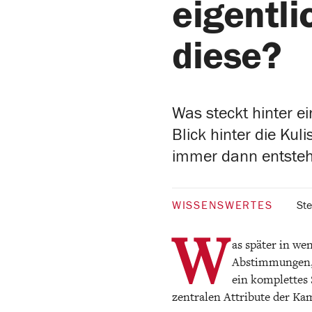
eigentl
diese?
Was steckt hinter 
Blick hinter die Ku
immer dann entsteht
WISSENSWERTES
St
W
as später in we
Abstimmungen, 
ein komplettes 
zentralen Attribute der Ka