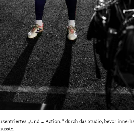
nzentriertes „Und … Action!“ durch das Studio, bevor innerh
usste.