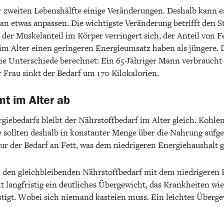
r zweiten Lebenshälfte einige Veränderungen. Deshalb kann es
n etwas anpassen. Die wichtigste Veränderung betrifft den S
, der Muskelanteil im Körper verringert sich, der Anteil von
im Alter einen geringeren Energieumsatz haben als jüngere. 
e Unterschiede berechnet: Ein 65-Jähriger Mann verbraucht 
er Frau sinkt der Bedarf um 170 Kilokalorien.
t im Alter ab
giebedarfs bleibt der Nährstoffbedarf im Alter gleich. Kohle
e sollten deshalb in konstanter Menge über die Nahrung au
 nur der Bedarf an Fett, was dem niedrigeren Energiehaushalt g
so, den gleichbleibenden Nährstoffbedarf mit dem niedrigeren
t langfristig ein deutliches Übergewicht, das Krankheiten wie
igt. Wobei sich niemand kasteien muss. Ein leichtes Überge