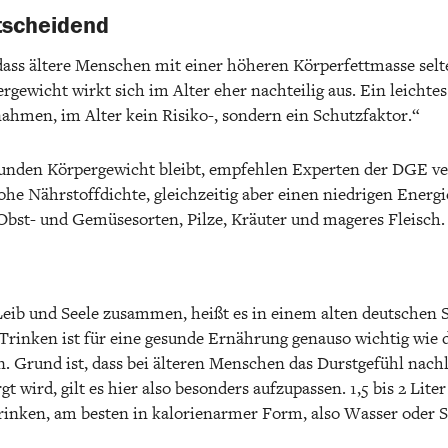
tscheidend
dass ältere Menschen mit einer höheren Körperfettmasse sel
ergewicht wirkt sich im Alter eher nachteilig aus. Ein leichte
ahmen, im Alter kein Risiko-, sondern ein Schutzfaktor.“
sunden Körpergewicht bleibt, empfehlen Experten der DGE v
ohe Nährstoffdichte, gleichzeitig aber einen niedrigen Energ
 Obst- und Gemüsesorten, Pilze, Kräuter und mageres Fleisch.
eib und Seele zusammen, heißt es in einem alten deutschen S
 Trinken ist für eine gesunde Ernährung genauso wichtig wie d
n. Grund ist, dass bei älteren Menschen das Durstgefühl nach
t wird, gilt es hier also besonders aufzupassen. 1,5 bis 2 Liter 
trinken, am besten in kalorienarmer Form, also Wasser oder S