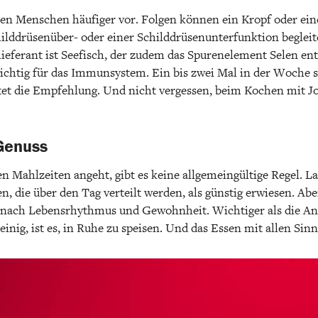
en Menschen häufiger vor. Folgen können ein Kropf oder ein
ilddrüsenüber- oder einer Schilddrüsenunterfunktion begleite
ieferant ist Seefisch, der zudem das Spurenelement Selen enth
wichtig für das Immunsystem. Ein bis zwei Mal in der Woche so
tet die Empfehlung. Und nicht vergessen, beim Kochen mit Jo
Genuss
en Mahlzeiten angeht, gibt es keine allgemeingültige Regel. 
n, die über den Tag verteilt werden, als günstig erwiesen. A
je nach Lebensrhythmus und Gewohnheit. Wichtiger als die An
 einig, ist es, in Ruhe zu speisen. Und das Essen mit allen Sin