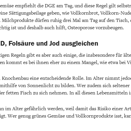
müse empfiehlt die DGE am Tag, und diese Regel gilt selbst
 eine Sättigungsbeilage geben, wie Vollkornbrot, Vollkorn-Nud
g. Milchprodukte dürfen ruhig drei Mal am Tag auf den Tisch,
htig ist und deshalb auch hilft, Osteoporose vorzubeugen.
D, Folsäure und Jod ausgleichen
gen Regeln gibt es aber auch einige, die insbesondere für äl
en kommt es bei ihnen eher zu einem Mangel, wie etwa bei Vi
 Knochenbau eine entscheidende Rolle. Im Alter nimmt jedoc
mithilfe von Sonnenlicht zu bilden. Wer zudem sich seltener 
er fetten Fisch zu sich nehmen. In all diesen Lebensmitteln 
 im Alter gefährlich werden, weil damit das Risiko einer Arte
eigt. Wer genug grünes Gemüse und Vollkornprodukte isst, k