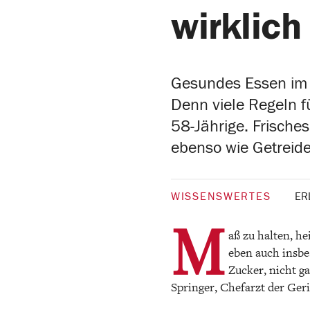
wirklic
Gesundes Essen im A
Denn viele Regeln f
58-Jährige. Frische
ebenso wie Getreide
WISSENSWERTES
ER
M
aß zu halten, he
eben auch insbe
Zucker, nicht g
Springer, Chefarzt der Ge