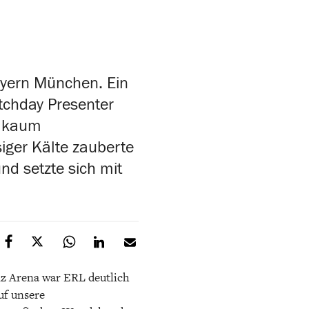
ayern München. Ein
atchday Presenter
e kaum
siger Kälte zauberte
d setzte sich mit
anz Arena war ERL deutlich
uf unsere