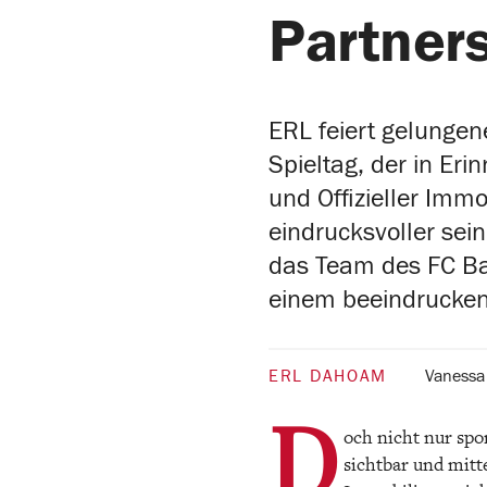
Partner
ERL feiert gelungen
Spieltag, der in Eri
und Offizieller Im
eindrucksvoller sei
das Team des FC Ba
einem beeindrucken
ERL DAHOAM
Vanessa
D
och nicht nur spo
sichtbar und mit