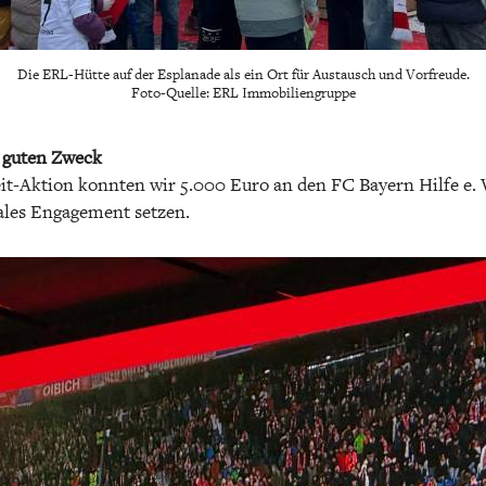
Die ERL-Hütte auf der Esplanade als ein Ort für Austausch und Vorfreude.
Foto-Quelle: ERL Immobiliengruppe
n guten Zweck
t-Aktion konnten wir 5.000 Euro an den FC Bayern Hilfe e. 
iales Engagement setzen.