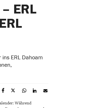
 – ERL
 ERL
ner ins ERL Dahoam
onen,
skalender: Während