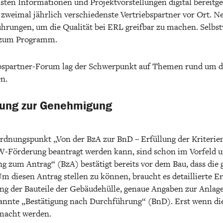
sten Informationen und Projektvorstellungen digital bereitg
 zweimal jährlich verschiedenste Vertriebspartner vor Ort. 
Führungen, um die Qualität bei ERL greifbar zu machen. Selbs
h zum Programm.
bspartner-Forum lag der Schwerpunkt auf Themen rund um d
n.
nung zur Genehmigung
rdnungspunkt „Von der BzA zur BnD – Erfüllung der Kriterien
W-Förderung beantragt werden kann, sind schon im Vorfeld u
ng zum Antrag“ (BzA) bestätigt bereits vor dem Bau, dass die
m diesen Antrag stellen zu können, braucht es detaillierte E
ung der Bauteile der Gebäudehülle, genaue Angaben zur Anla
annte „Bestätigung nach Durchführung“ (BnD). Erst wenn dies
macht werden.