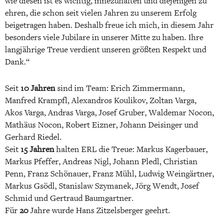
wie diesen ist es wichtig, innezuhalten und diejenigen zu
ehren, die schon seit vielen Jahren zu unserem Erfolg
beigetragen haben. Deshalb freue ich mich, in diesem Jahr
besonders viele Jubilare in unserer Mitte zu haben. Ihre
langjährige Treue verdient unseren größten Respekt und
Dank.“
Seit
10 Jahren
sind im Team: Erich Zimmermann,
Manfred Krampfl, Alexandros Koulikov, Zoltan Varga,
Akos Varga, Andras Varga, Josef Gruber, Waldemar Nocon,
Mathäus Nocon, Robert Eizner, Johann Deisinger und
Gerhard Riedel.
Seit
15 Jahren
halten ERL die Treue: Markus Kagerbauer,
Markus Pfeffer, Andreas Nigl, Johann Pledl, Christian
Penn, Franz Schönauer, Franz Mühl, Ludwig Weingärtner,
Markus Gsödl, Stanislaw Szymanek, Jörg Wendt, Josef
Schmid und Gertraud Baumgartner.
Für
20
Jahre wurde Hans Zitzelsberger geehrt.